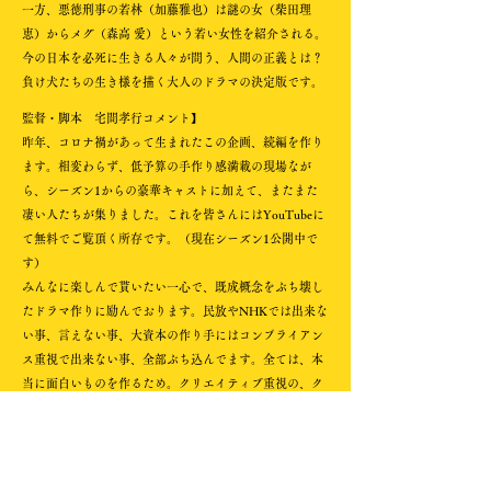
一方、悪徳刑事の若林（加藤雅也）は謎の女（柴田理
恵）からメグ（森高 愛）という若い女性を紹介される。
今の日本を必死に生きる人々が問う、人間の正義とは？
負け犬たちの生き様を描く大人のドラマの決定版です。
監督・脚本 宅間孝行コメント】
昨年、コロナ禍があって生まれたこの企画、続編を作り
ます。相変わらず、低予算の手作り感満載の現場なが
ら、シーズン1からの豪華キャストに加えて、またまた
凄い人たちが集りました。これを皆さんにはYouTubeに
て無料でご覧頂く所存です。（現在シーズン1公開中で
す）
みんなに楽しんで貰いたい一心で、既成概念をぶち壊し
たドラマ作りに励んでおります。民放やNHKでは出来な
い事、言えない事、大資本の作り手にはコンプライアン
ス重視で出来ない事、全部ぶち込んでます。全ては、本
当に面白いものを作るため。クリエイティブ重視の、ク
リエイティブ優先ですから、事務所のしがらみなんても
のも一切ありません。
物語は、2021年の夏。今、現在の、コロナ禍のオリンピ
ック開催を目の当たりにしている東京に生きる我々の姿