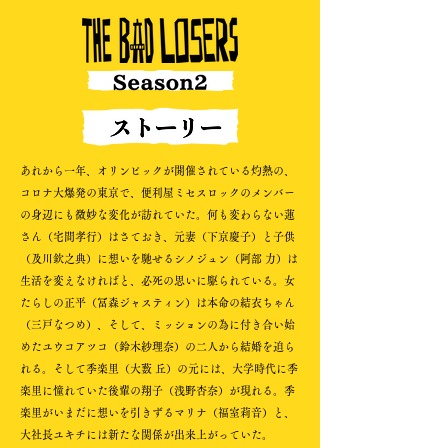
あれから一年、オリンピックが開催されている灼熱の、
コロナ大爆発の東京で、便利屋ミセスロックのメンバー
の身辺にも微妙な変化が訪れていた。何も変わらない蓮
さん（宅間孝行）はさておき、元妻（下京慶子）と子供
（及川欽之典）に想いを馳せるシノジュン（阿部 力）は
生活を変えなければと、必死の思いに駆られている。女
たらしの正平（冨森ジャスティン）は本命の結衣ちゃん
（三戸なつめ）、そして、ミッションの為に付き合い始
めたユウコアツコ（鈴木紗理奈）の二人から結婚を迫ら
れる。そして季楽里（大薮 丘）の元には、大学時代に季
楽里に憧れていた後輩の翔子（浅野杏奈）が現れる。季
楽里がいまだに想いを引きずるマリナ（福室莉音）と、
大社長ユキチには新たな関係が出来上がっていた。